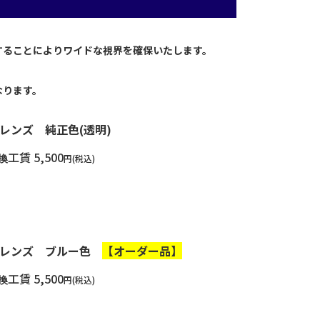
することによりワイドな視界を確保いたします。
なります。
レンズ 純正色(透明)
工賃 5,500
円
(税込)
換
ーレンズ ブルー色
【オーダー品】
工賃 5,500
円
(税込)
換