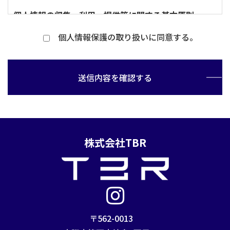
個人情報の収集、利用、提供等に関する基本原則
1.個人情報を直接収集する際は、適法かつ公正な手段
個人情報保護の取り扱いに同意する。
により、本人の同意を得た上で行います。
2.収集にあたっては、利用目的を明確にし、その目的の
ために必要な範囲内にとどめます。
送信内容を確認する
3.個人の利益を侵害する可能性が高い機微な情報は、
本人の明確な同意がある場合または法令等の裏付けが
ある場合以外には収集しません。
4.当社が個人情報の処理を伴う業務を外部から受託す
株式会社TBR
る場合や外部へ委託する場合は、個人情報に関する秘
密の保持、再委託に関する事項、事故時の責任分担、
契約終了時の個人情報の返却および消去等について定
め、それに従います。
5.個人情報は、本人の同意を得た範囲内で利用、提供
します。
〒562-0013