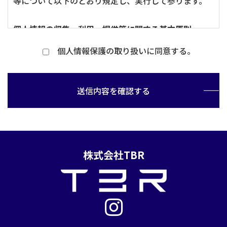
等について以下のとおり規定し、実行して参ります。
個人情報の収集、利用、提供等に関する基本原則
1.個人情報を直接収集する際は、適法かつ公正な手段
個人情報保護の取り扱いに同意する。
により、本人の同意を得た上で行います。
2.収集にあたっては、利用目的を明確にし、その目的の
ために必要な範囲内にとどめます。
送信内容を確認する
3.個人の利益を侵害する可能性が高い機微な情報は、
本人の明確な同意がある場合または法令等の裏付けが
ある場合以外には収集しません。
4.当社が個人情報の処理を伴う業務を外部から受託す
株式会社TBR
る場合や外部へ委託する場合は、個人情報に関する秘
密の保持、再委託に関する事項、事故時の責任分担、
契約終了時の個人情報の返却および消去等について定
め、それに従います。
5.個人情報は、本人の同意を得た範囲内で利用、提供